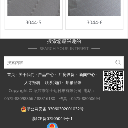
3044-5
3044-6
搜索您感兴趣的
SEARCH YOUR INTEREST
首页
·
关于我们
·
产品中心
·
厂房设备
·
新闻中心
·
人才招聘
·
联系我们
·
邮箱登录
Copyright © 绍兴市荣士达衬布有限公司 电话
：
0575-
88098866 /
88316180
传真：0575-88050694
浙公网安备 33060302001032号
浙ICP备07505044号-1